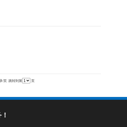
录/页 跳转到第
页
务！